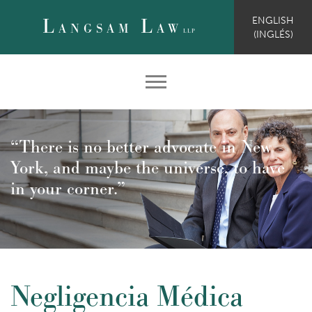
L
L
ENGLISH
ANGSAM
AW
LLP
(
INGLÉS
)
“There is no better advocate in New
York, and maybe the universe, to have
in your corner.”
Negligencia Médica