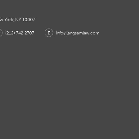
ew York, NY 10007
(212) 742 2707
E
info@langsamlaw.com