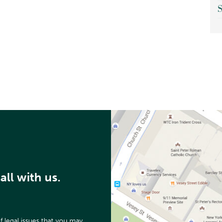
S
ll with us.