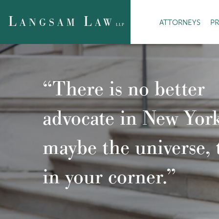
L
L
ANGSAM
AW
ATTORNEYS
PR
LLP
“There is no better
advocate in New Yor
maybe the universe, 
in your corner.”