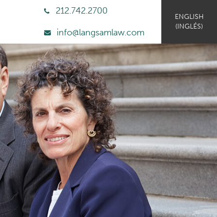
212.742.2700
ENGLISH
(
INGLÉS
)
info@langsamlaw.com