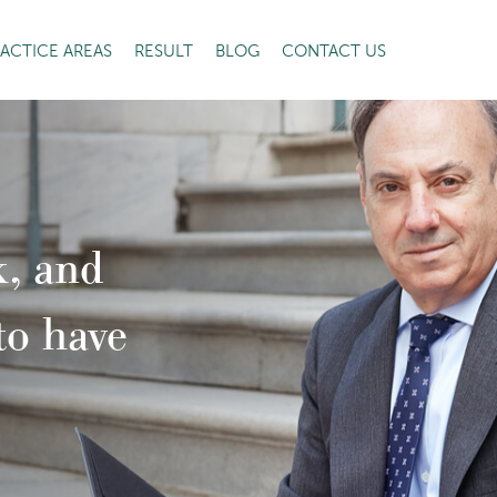
ACTICE AREAS
RESULT
BLOG
CONTACT US
k, and
to have