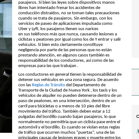
pasajeros. Si bien las leyes sobre dispositivos manos
libres han intentado frenar los accidentes de
conducción distraídos, no se toman tales precauciones
cuando se trata de pasajeros. Sin embargo, con los
servicios de paseo de aplicaciones impulsada como
Uber y Lyft, los pasajeros tienen sus narices
en sus teléfonos más que nunca, causando lesiones a
ciclistas y peatones por igual como los de Y entrar y salir
vehículos. Si bien esto ciertamente constituye
negligencia por parte de las personas que no están
prestando atención, en algunos casos también es
responsabilidad de los conductores, así como de las
empresas para las que trabajan .
Los conductores en general tienen la responsabilidad de
detener sus vehículos en una zona segura. De acuerdo
con las
Reglas de Tránsito
del Departamento de
Transporte de la Ciudad de Nueva York , los taxis y los
vehículos de alquiler no pueden detenerse dentro de un
paso de peatones, en una intersección, dentro de un
carril para bicicletas o a menos de 10 pies del libre
movimiento del tráfico. También deben estar a 12
C
pulgadas del bordillo cuando bajan pasajeros, lo que
normalmente no permitiría que un ciclista pase entre el
automóvil y el bordillo. Es cuando se violan estas reglas
A
de tráfico que ocurren muchos “puertas”, una de las
principales causas de lesiones graves y muerte entre los