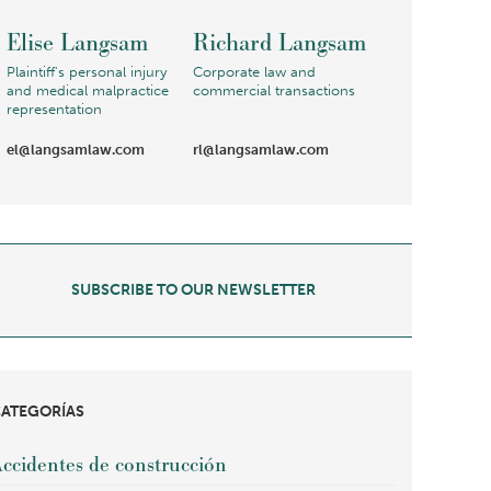
Elise Langsam
Richard Langsam
Plaintiff's personal injury
Corporate law and
and medical malpractice
commercial transactions
representation
el@langsamlaw.com
rl@langsamlaw.com
SUBSCRIBE TO OUR NEWSLETTER
ATEGORÍAS
ccidentes de construcción