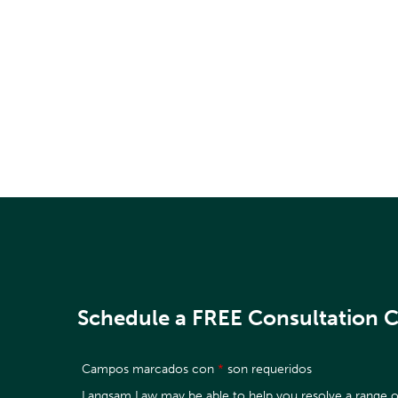
Schedule a FREE Consultation Ca
Campos marcados con
*
son requeridos