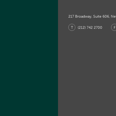
217 Broadway, Suite 606, N
T
(212) 742 2700
F