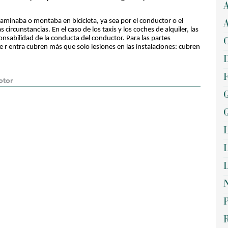
A
aminaba o montaba en bicicleta, ya sea por el conductor o el
A
circunstancias. En el caso de los taxis y los coches de alquiler, las
sabilidad de la conducta del conductor. Para las partes
C
de r entra cubren más que solo lesiones en las instalaciones: cubren
D
F
otor
G
G
L
L
L
N
P
R